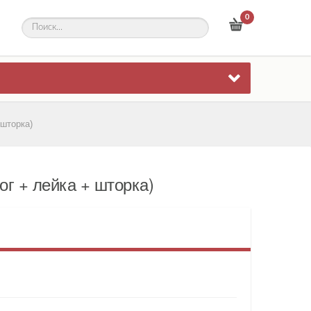
0
 шторка)
ог + лейка + шторка)