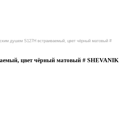
еским душем S127H встраиваемый, цвет чёрный матовый #
ваемый, цвет чёрный матовый # SHEVANIK